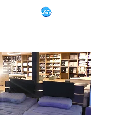
LITERIE
LYSEN
DUMONT
literie.lysendumont@gmail.com