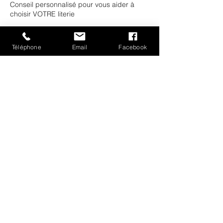
Conseil personnalisé pour vous aider à
choisir VOTRE literie
Téléphone
Email
Facebook
Coordonnées
Rue du Canon 53, Tournai, Belgique
LITERIE LYSEN DUMONT
literie.lysendumont@gmail.com
+32 (0)69 21 47 14
Rue du Canon 53, 7536 Tournai, Belgium