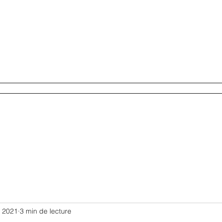
un RDV
Nos marques
Nos literies chez vous
Conditions gén
. 2021
3 min de lecture