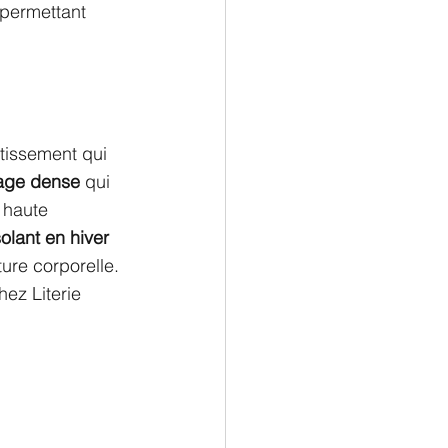
 permettant 
tissement qui 
sage dense
 qui 
e haute 
olant en hiver
ure corporelle. 
hez Literie 