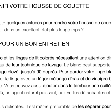
NIR VOTRE HOUSSE DE COUETTE
ste 
quelques astuces pour rendre votre housse de couet
ver dans un excellent état plus longtemps ?
POUR UN BON ENTRETIEN
nc
 et les 
linges de lit colorés nécessitent
 une attention di
au de 
leur technique de lavage.
 Le blanc peut supporte
age élevé, jusqu’à 90 degrés.
 Pour 
garder votre linge bl
r le linge avec un 
léger mélange d’eau et de vinaigre 
e. Vous pouvez aussi 
ajouter dans le tambour une cuill
de
, un agent naturel puissant, aux vertus détachantes et
us délicates. Il est même préférable de 
les séparer pour