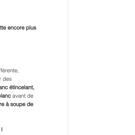
te encore plus 
fférente, 
r des 
anc étincelant, 
blanc
 avant de 
ère à soupe de 
 
 l