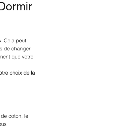
 Dormir
. Cela peut 
ps de changer 
ment que votre 
otre choix de la 
 de coton, le 
ous 