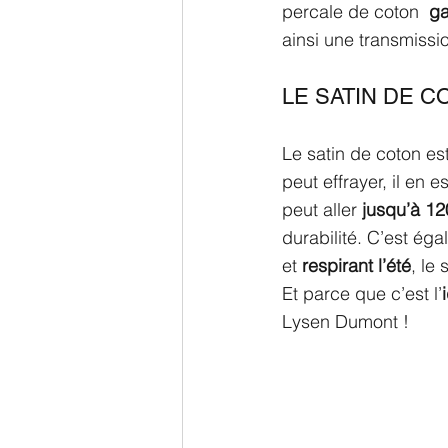
percale de coton  
ga
ainsi une transmissi
LE SATIN DE C
Le satin de coton est
peut effrayer, il en 
peut aller 
jusqu’à 120
durabilité. C’est éga
et 
respirant l’été
, le
Et parce que c’est l’
Lysen Dumont !