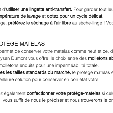
t d’
utiliser une lingette anti-transfert.
 Pour garder tout leu
empérature de lavage
 et 
optez pour un cycle délicat.
age,
 préférez le séchage à l’air libre
 au sèche-linge ! Vot
OTÈGE MATELAS
permet de conserver votre matelas comme neuf et ce, d
ysen Dumont vous offre  le choix entre des 
molletons a
molletons enduits pour une imperméabilité totale.
es les tailles standards du marché, 
le protège matelas e
illeure solution pour conserver en bon état votre 
ez également 
confectionner votre protège-matelas
 si ce
. Il vous suffit de nous le préciser et nous trouverons le 
 