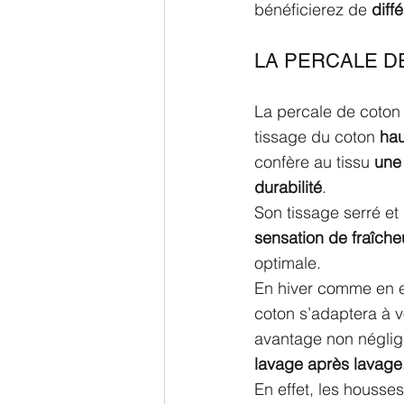
bénéficierez de 
diff
LA PERCALE D
La percale de coton
tissage du coton
 ha
confère au tissu 
une
durabilité
.
Son tissage serré et 
sensation de fraîche
optimale. 
En hiver comme en en
coton s’adaptera à v
avantage non néglige
lavage après lavage
En effet, les housse