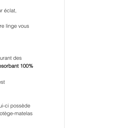
r éclat,
re linge vous 
urant des 
bsorbant 100% 
st 
lui-ci possède 
protège-matelas 