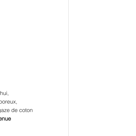
hui, 
poreux, 
gaze de coton 
enue 