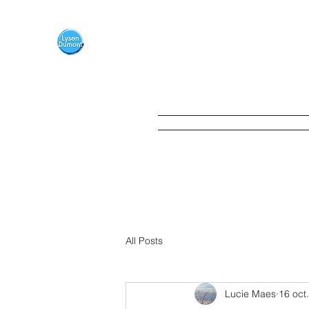
LITERIE
LYSEN DUMONT
literie.lysendumont@gmail.com
Accueil
Nouveau! Réserver 
All Posts
Lucie Maes
16 oct