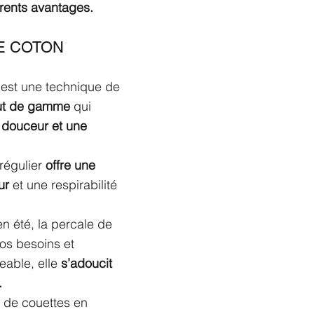
érents avantages.
E COTON
 est une technique de 
ut de gamme
 qui 
 douceur et une 
régulier 
offre une 
ur 
et une respirabilité 
 été, la percale de 
os besoins et 
able, elle 
s’adoucit 
.
s de couettes en 