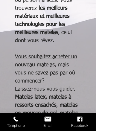
ou personnalisées. Vous
trouverez
les meilleurs
matériaux et meilleures
technologies pour les
meilleures matelas
, celui
dont vous rêvez.
Vous souhaitez acheter un
nouveau matelas, mais
vous ne savez pas par où
commencer?
Laissez-nous vous guider.
Matelas latex,
matelas à
ressorts ensachés
,
matelas
en mousse de gel
,
matelas
à mémoire de forme
...
Téléphone
Email
Facebook
Autant de termes face