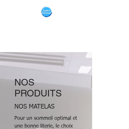
LITERIE
LYSEN
DUMONT
literie.lysendumont@gmail.com
NOS
PRODUITS
NOS MATELAS
Pour un sommeil optimal et
une bonne literie, le choix